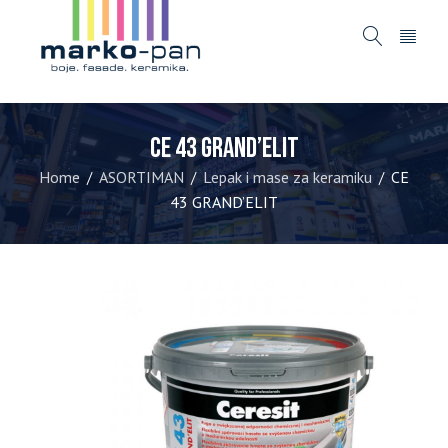
CE 43 GRAND’ELIT
Home
ASORTIMAN
Lepak i mase za keramiku
CE
/
/
/
43 GRAND’ELIT