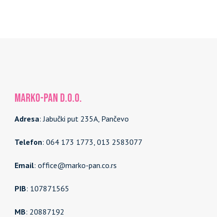
MARKO-PAN d.o.o.
Adresa
: Jabučki put 235A, Pančevo
Telefon
: 064 173 1773, 013 2583077
Email
: office@marko-pan.co.rs
PIB
: 107871565
MB
: 20887192