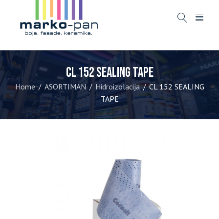
CL 152 SEALING TAPE
Home
ASORTIMAN
Hidroizolacija
CL 152 SEALING
/
/
/
TAPE