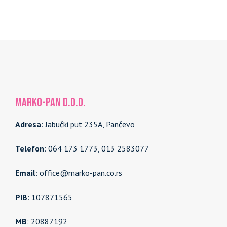
MARKO-PAN d.o.o.
Adresa
: Jabučki put 235A, Pančevo
Telefon
: 064 173 1773, 013 2583077
Email
: office@marko-pan.co.rs
PIB
: 107871565
MB
: 20887192