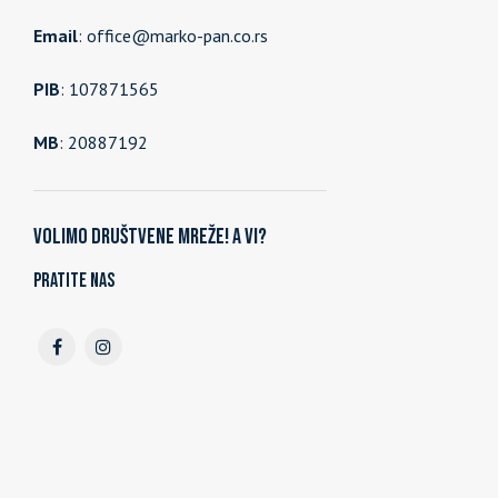
Email
: office@marko-pan.co.rs
PIB
: 107871565
MB
: 20887192
Volimo društvene mreže! A vi?
Pratite nas