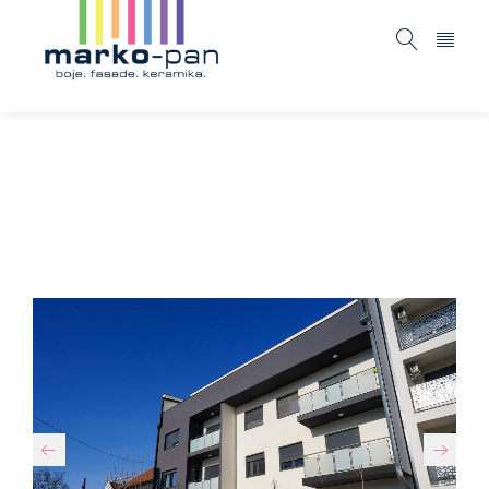
Dobro došli
Reference
Branka Radičevića 2
/
/