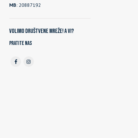
MB
: 20887192
Volimo društvene mreže! A vi?
Pratite nas