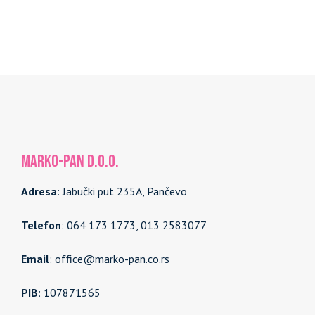
MARKO-PAN d.o.o.
Adresa
: Jabučki put 235A, Pančevo
Telefon
: 064 173 1773, 013 2583077
Email
: office@marko-pan.co.rs
PIB
: 107871565