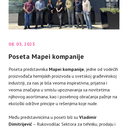
08. 05. 2025
Poseta Mapei kompanije
Poseta predstavnika
Mapei kompanije
, jedne od vodećih
proizvođača hemijskih proizvoda u svetskoj građevinskoj
industriji, za nas je bila veoma inspirativna, prijatna i
veoma značajna u smislu upoznavanja sa novitetima
njihovog asortimana, kao i posebnog obraćanja pažnje na
ekološki održive principe u rešenjima koje nude.
Među predstavnicima u poseti bili su
Vladimir
Dimitrijević
– Rukovodilac Sektora za tehniku, prodaju i