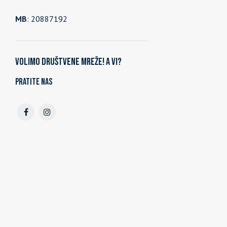
MB
: 20887192
Volimo društvene mreže! A vi?
Pratite nas