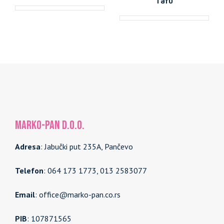
Tafu
MARKO-PAN d.o.o.
Adresa
: Jabučki put 235A, Pančevo
Telefon
: 064 173 1773, 013 2583077
Email
: office@marko-pan.co.rs
PIB
: 107871565