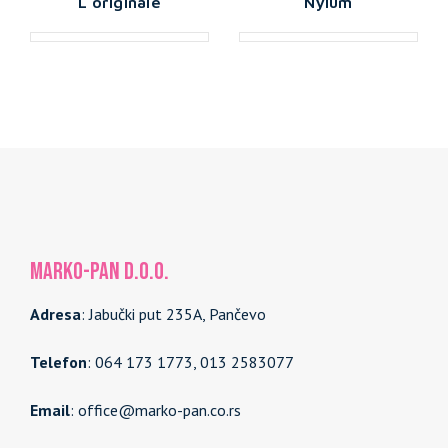
L`originale
Nylum
MARKO-PAN d.o.o.
Adresa
: Jabučki put 235A, Pančevo
Telefon
: 064 173 1773, 013 2583077
Email
: office@marko-pan.co.rs