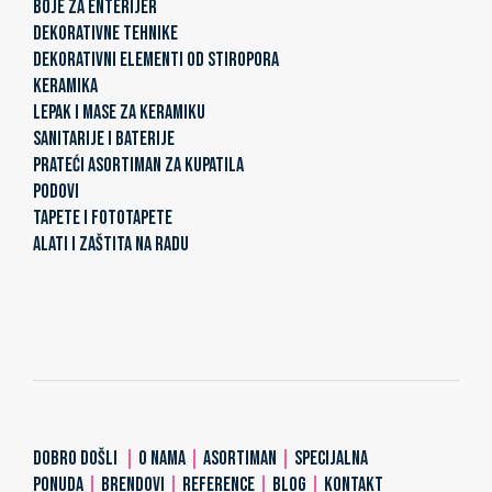
BOJE ZA ENTERIJER
DEKORATIVNE TEHNIKE
DEKORATIVNI ELEMENTI OD STIROPORA
KERAMIKA
LEPAK I MASE ZA KERAMIKU
SANITARIJE I BATERIJE
PRATEĆI ASORTIMAN ZA KUPATILA
PODOVI
TAPETE I FOTOTAPETE
ALATI I ZAŠTITA NA RADU
DOBRO DOŠLI
|
O NAMA
|
ASORTIMAN
|
SPECIJALNA
PONUDA
|
BRENDOVI
|
REFERENCE
|
BLOG
|
KONTAKT