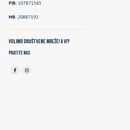
PIB
: 107871565
MB
: 20887192
Volimo društvene mreže! A vi?
Pratite nas