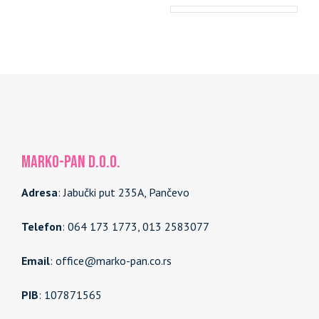
MARKO-PAN d.o.o.
Adresa
: Jabučki put 235A, Pančevo
Telefon
: 064 173 1773, 013 2583077
Email
: office@marko-pan.co.rs
PIB
: 107871565