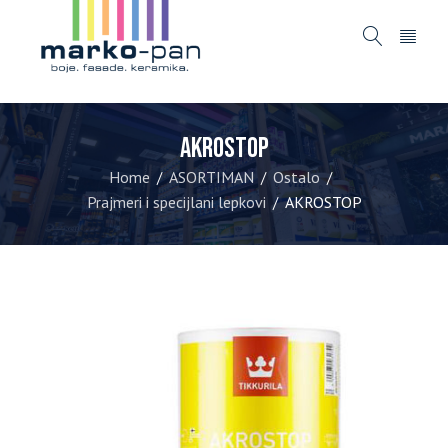
AKROSTOP
Home
ASORTIMAN
Ostalo
/
/
/
Prajmeri i specijlani lepkovi
AKROSTOP
/