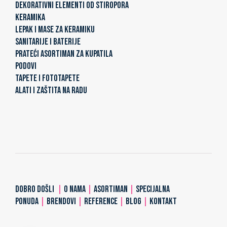
DEKORATIVNI ELEMENTI OD STIROPORA
KERAMIKA
LEPAK I MASE ZA KERAMIKU
SANITARIJE I BATERIJE
PRATEĆI ASORTIMAN ZA KUPATILA
PODOVI
TAPETE I FOTOTAPETE
ALATI I ZAŠTITA NA RADU
DOBRO DOŠLI
|
O NAMA
|
ASORTIMAN
|
SPECIJALNA
PONUDA
|
BRENDOVI
|
REFERENCE
|
BLOG
|
KONTAKT