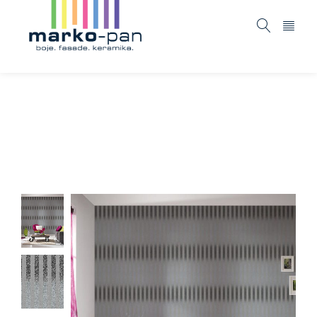
Black and white 4 – 273260
Home
ASORTIMAN
Tapete i fototapete
Black and
/
/
/
white 4 – 273260