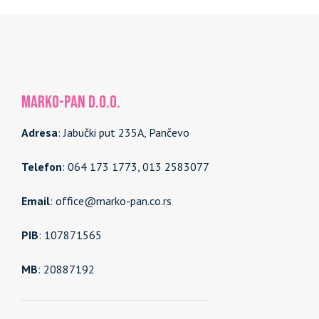
MARKO-PAN d.o.o.
Adresa
: Jabučki put 235A, Pančevo
Telefon
: 064 173 1773, 013 2583077
Email
: office@marko-pan.co.rs
PIB
: 107871565
MB
: 20887192