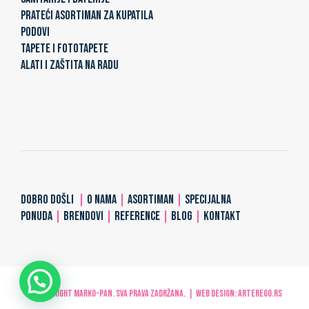
PRATEĆI ASORTIMAN ZA KUPATILA
PODOVI
TAPETE I FOTOTAPETE
ALATI I ZAŠTITA NA RADU
DOBRO DOŠLI
|
O NAMA
|
ASORTIMAN
|
SPECIJALNA
PONUDA
|
BRENDOVI
|
REFERENCE
|
BLOG
|
KONTAKT
© Copyright MARKO-PAN. Sva prava zadržana. | Web design:
ARTerEgo.rs