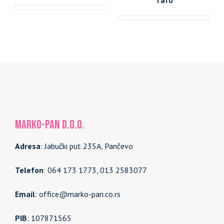
MARKO-PAN d.o.o.
Adresa
: Jabučki put 235A, Pančevo
Telefon
: 064 173 1773, 013 2583077
Email
: office@marko-pan.co.rs
PIB
: 107871565