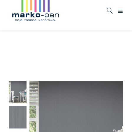
Black and white 4 – 363773
Home
ASORTIMAN
Tapete i fototapete
Black and
/
/
/
white 4 – 363773