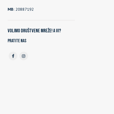
MB
: 20887192
Volimo društvene mreže! A vi?
Pratite nas