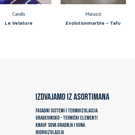
Candis
Marazzi
Le Velature
Evolutionmarble – Tafu
Izdvajamo iz asortimana
FASADNI SISTEMI I TERMOIZOLACIJA
GRAĐEVINSKO – TEHNIČKI ELEMENTI
KNAUF SUVA GRADNJA I VUNA
HIDROIZOLACIJA