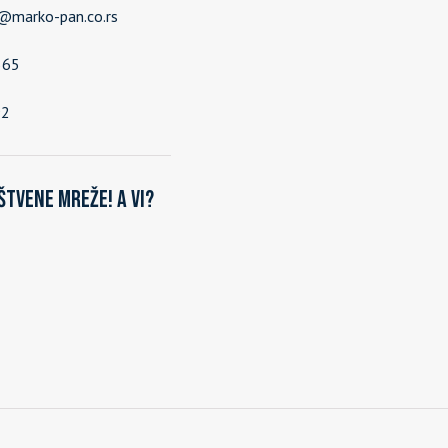
e@marko-pan.co.rs
565
92
štvene mreže! A vi?