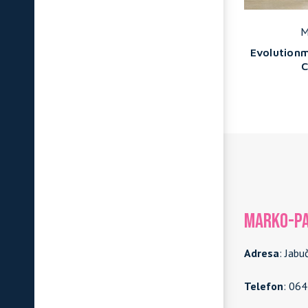
Marazzi
M
dalite
Marbleplay - Statuarietto
Evolutionm
MARKO-PA
Adresa
: Jabu
Telefon
: 06