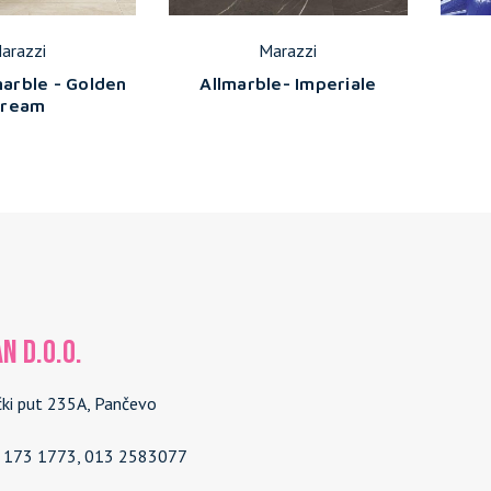
arazzi
Marazzi
arble - Golden
Allmarble- Imperiale
Cream
N d.o.o.
čki put 235A, Pančevo
4 173 1773, 013 2583077