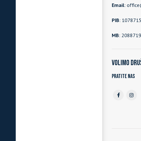
Email
: offic
PIB
: 107871
MB
: 208871
Volimo dru
Pratite nas