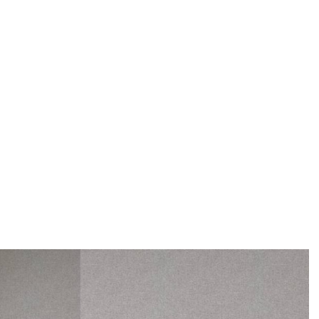
Black and white 
Home
ASORTIMAN
Tapete i fototapete
/
/
/