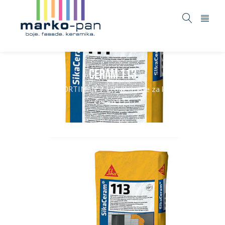
Ceram 113
Home
ASORTIMAN
Lepak i mase za keramiku
/
/
/
Ceram 113