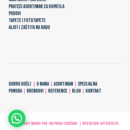
PRATEĆI ASORTIMAN ZA KUPATILA
PODOVI
TAPETE I FOTOTAPETE
ALATI I ZAŠTITA NA RADU
DOBRO DOŠLI
|
O NAMA
|
ASORTIMAN
|
SPECIJALNA
PONUDA
|
BRENDOVI
|
REFERENCE
|
BLOG
|
KONTAKT
© Copyright MARKO-PAN. Sva prava zadržana. | Web design:
ARTerEgo.rs