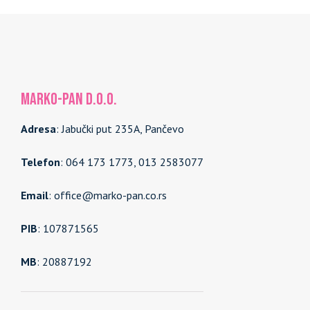
MARKO-PAN d.o.o.
Adresa
: Jabučki put 235A, Pančevo
Telefon
: 064 173 1773, 013 2583077
Email
: office@marko-pan.co.rs
PIB
: 107871565
MB
: 20887192