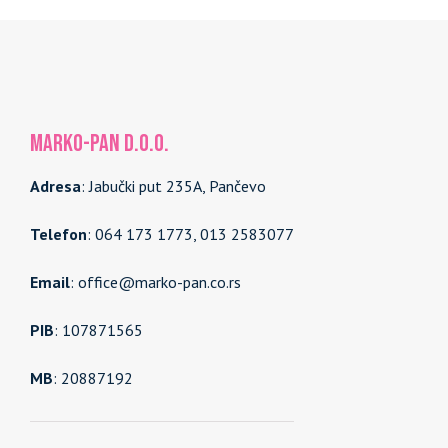
MARKO-PAN d.o.o.
Adresa
: Jabučki put 235A, Pančevo
Telefon
: 064 173 1773, 013 2583077
Email
: office@marko-pan.co.rs
PIB
: 107871565
MB
: 20887192