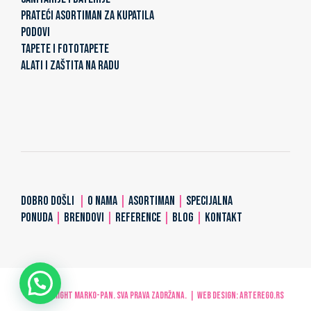
PRATEĆI ASORTIMAN ZA KUPATILA
PODOVI
TAPETE I FOTOTAPETE
ALATI I ZAŠTITA NA RADU
DOBRO DOŠLI
|
O NAMA
|
ASORTIMAN
|
SPECIJALNA
PONUDA
|
BRENDOVI
|
REFERENCE
|
BLOG
|
KONTAKT
© Copyright MARKO-PAN. Sva prava zadržana. | Web design:
ARTerEgo.rs