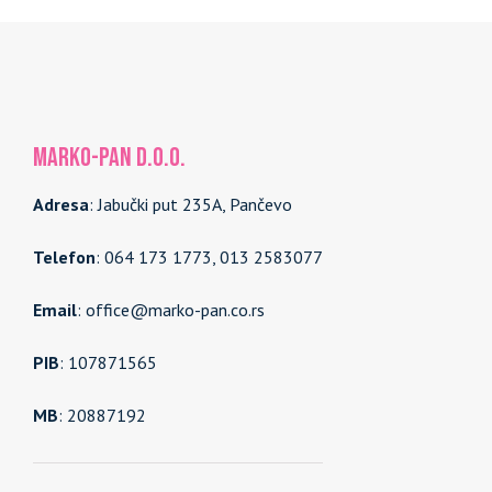
MARKO-PAN d.o.o.
Adresa
: Jabučki put 235A, Pančevo
Telefon
: 064 173 1773, 013 2583077
Email
: office@marko-pan.co.rs
PIB
: 107871565
MB
: 20887192