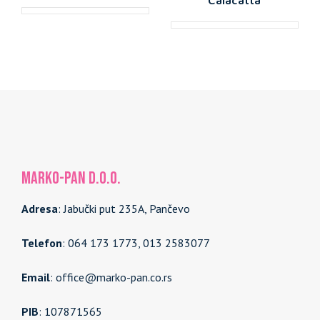
MARKO-PAN d.o.o.
Adresa
: Jabučki put 235A, Pančevo
Telefon
: 064 173 1773, 013 2583077
Email
: office@marko-pan.co.rs
PIB
: 107871565