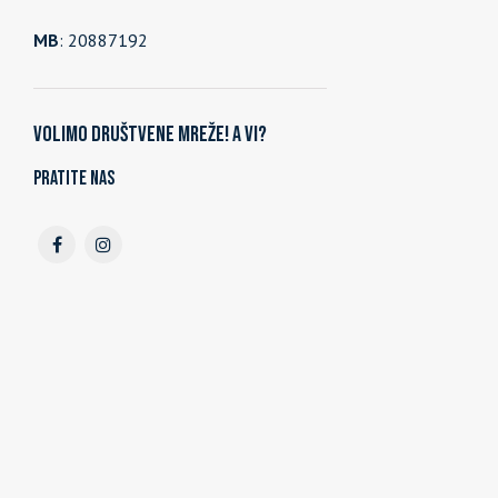
MB
: 20887192
Volimo društvene mreže! A vi?
Pratite nas