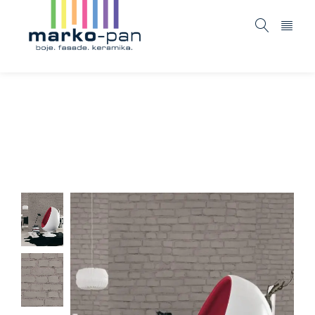
Elements – 374143
Home
ASORTIMAN
Tapete i fototapete
Elements
/
/
/
– 374143