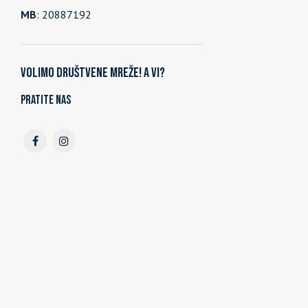
MB
: 20887192
Volimo društvene mreže! A vi?
Pratite nas