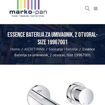
Essence Baterija za umivaonik, 2 otvoraL-
Size 19967001
Home
ASORTIMAN
Sanitarije i baterije
Essence
/
/
/
Baterija za umivaonik, 2 otvoraL-Size 19967001