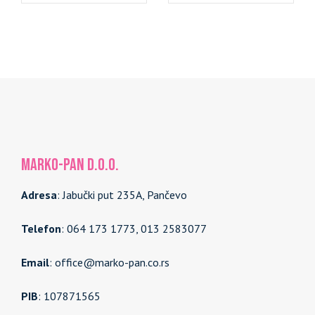
MARKO-PAN d.o.o.
Adresa
: Jabučki put 235A, Pančevo
Telefon
: 064 173 1773, 013 2583077
Email
: office@marko-pan.co.rs
PIB
: 107871565