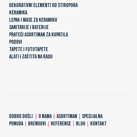
DEKORATIVNI ELEMENTI OD STIROPORA
KERAMIKA
LEPAK I MASE ZA KERAMIKU
SANITARIJE I BATERIJE
PRATEĆI ASORTIMAN ZA KUPATILA
PODOVI
TAPETE I FOTOTAPETE
ALATI I ZAŠTITA NA RADU
DOBRO DOŠLI
|
O NAMA
|
ASORTIMAN
|
SPECIJALNA
PONUDA
|
BRENDOVI
|
REFERENCE
|
BLOG
|
KONTAKT