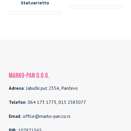
Statuarietto
MARKO-PAN d.o.o.
Adresa
: Jabučki put 235A, Pančevo
Telefon
: 064 173 1773, 013 2583077
Email
: office@marko-pan.co.rs
PIB
: 107871565