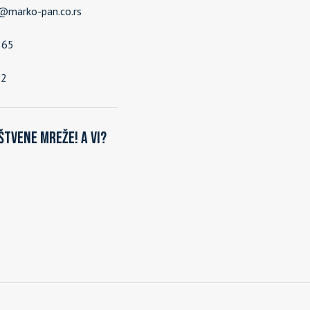
e@marko-pan.co.rs
565
92
štvene mreže! A vi?