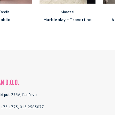
Candis
Marazzi
oblio
Marbleplay - Travertino
A
N d.o.o.
čki put 235A, Pančevo
4 173 1773, 013 2583077