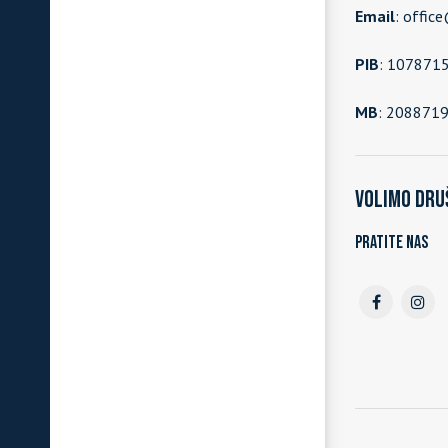
Email
: offic
PIB
: 107871
MB
: 208871
Volimo dru
Pratite nas