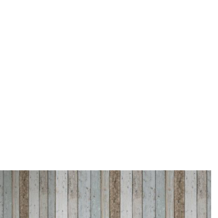
Il decoro – 
Home
ASORTIMAN
Tapete i fototape
/
/