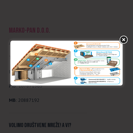
MARKO-PAN d.o.o.
Adresa
: Jabučki put 235A, Pančevo
Telefon
: 064 173 1773, 013 2583077
Email
: office@marko-pan.co.rs
PIB
: 107871565
MB
: 20887192
Volimo društvene mreže! A vi?