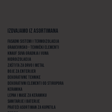
Izdvajamo iz asortimana
FASADNI SISTEMI I TERMOIZOLACIJA
GRAĐEVINSKO – TEHNIČKI ELEMENTI
KNAUF SUVA GRADNJA I VUNA
HIDROIZOLACIJA
ZAŠTITA ZA DRVO I METAL
BOJE ZA ENTERIJER
DEKORATIVNE TEHNIKE
DEKORATIVNI ELEMENTI OD STIROPORA
KERAMIKA
LEPAK I MASE ZA KERAMIKU
SANITARIJE I BATERIJE
PRATEĆI ASORTIMAN ZA KUPATILA