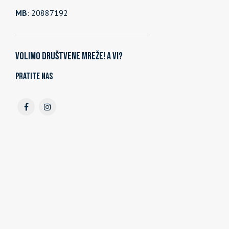
MB
: 20887192
Volimo društvene mreže! A vi?
Pratite nas