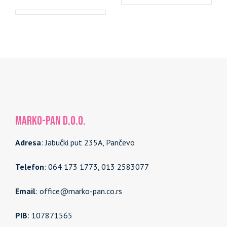
MARKO-PAN d.o.o.
Adresa
: Jabučki put 235A, Pančevo
Telefon
: 064 173 1773, 013 2583077
Email
: office@marko-pan.co.rs
PIB
: 107871565