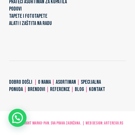
PRATEĆI ASORTIMAN ZA KUPATILA
PODOVI
TAPETE I FOTOTAPETE
ALATI I ZAŠTITA NA RADU
DOBRO DOŠLI
|
O NAMA
|
ASORTIMAN
|
SPECIJALNA
PONUDA
|
BRENDOVI
|
REFERENCE
|
BLOG
|
KONTAKT
© Copyright MARKO-PAN. Sva prava zadržana. | Web design:
ARTerEgo.rs