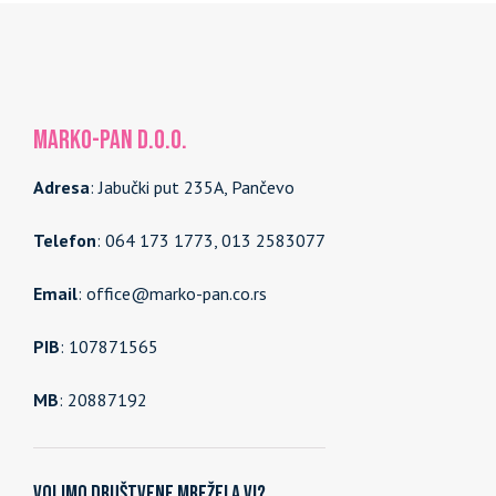
MARKO-PAN d.o.o.
Adresa
: Jabučki put 235A, Pančevo
Telefon
: 064 173 1773, 013 2583077
Email
: office@marko-pan.co.rs
PIB
: 107871565
MB
: 20887192
Volimo društvene mreže! A vi?