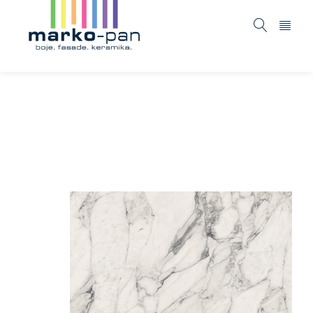
Marble Look – Calacatta Extra
Home
ASORTIMAN
Keramika
Marazzi
Marble
/
/
/
/
Look – Calacatta Extra