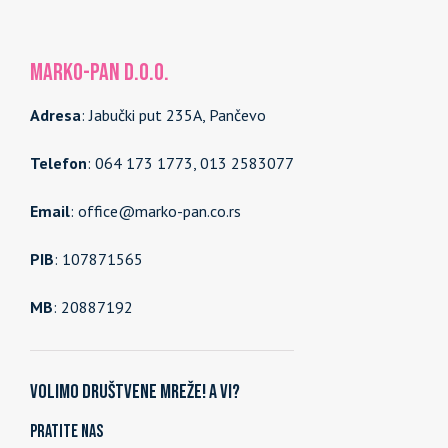
MARKO-PAN d.o.o.
Adresa
: Jabučki put 235A, Pančevo
Telefon
: 064 173 1773, 013 2583077
Email
: office@marko-pan.co.rs
PIB
: 107871565
MB
: 20887192
Volimo društvene mreže! A vi?
Pratite nas