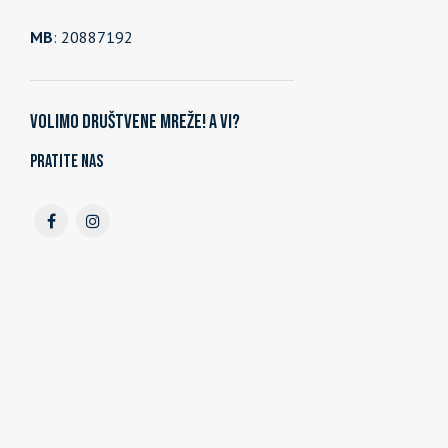
MB
: 20887192
Volimo društvene mreže! A vi?
Pratite nas