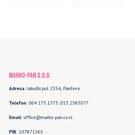
MARKO-PAN d.o.o.
Adresa
: Jabučki put 235A, Pančevo
Telefon
: 064 173 1773, 013 2583077
Email
: office@marko-pan.co.rs
PIB
: 107871565