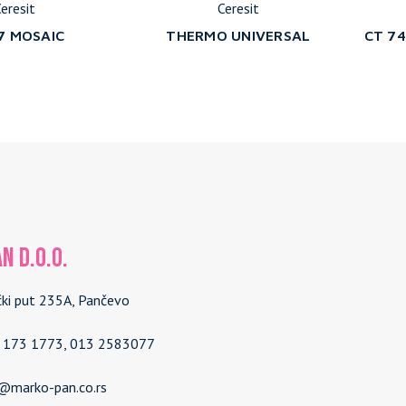
eresit
Ceresit
7 MOSAIC
THERMO UNIVERSAL
CT 74
N d.o.o.
čki put 235A, Pančevo
4 173 1773, 013 2583077
e@marko-pan.co.rs