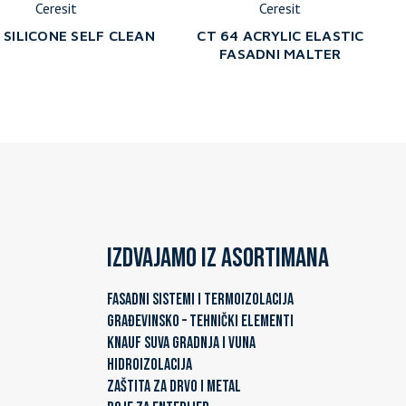
Ceresit
Ceresit
 SILICONE SELF CLEAN
CT 64 ACRYLIC ELASTIC
FASADNI MALTER
Izdvajamo iz asortimana
FASADNI SISTEMI I TERMOIZOLACIJA
GRAĐEVINSKO – TEHNIČKI ELEMENTI
KNAUF SUVA GRADNJA I VUNA
HIDROIZOLACIJA
ZAŠTITA ZA DRVO I METAL