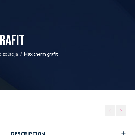
rafit
oizolacija
Maxitherm grafit
/
DESCRIPTION