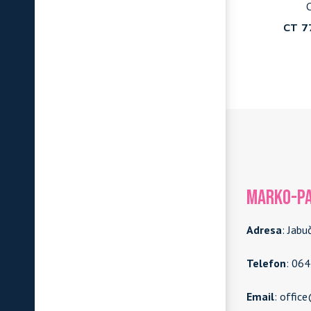
Ceresit
C
SREDSTVO
CT 48 SILICONE SELF CLEAN
CT 7
ACIJU
MARKO-PA
Adresa
: Jabu
Telefon
: 06
Email
: offic