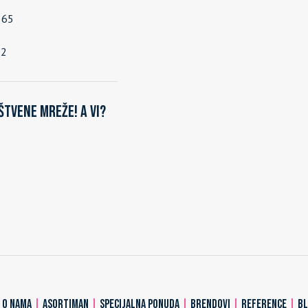
565
92
štvene mreže! A vi?
|
O NAMA
|
ASORTIMAN
|
SPECIJALNA PONUDA
|
BRENDOVI
|
REFERENCE
|
B