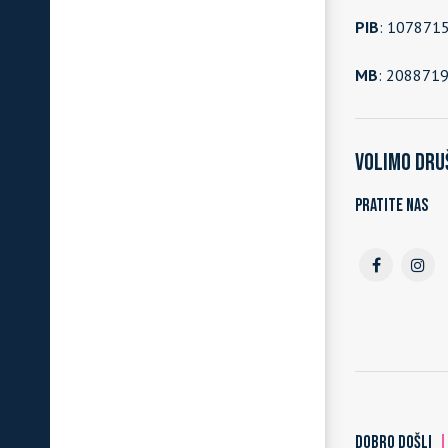
PIB
: 107871
MB
: 208871
Volimo dru
Pratite nas
DOBRO DOŠLI