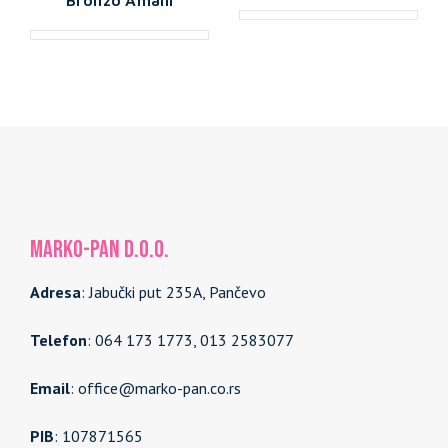
MARKO-PAN d.o.o.
Adresa
: Jabučki put 235A, Pančevo
Telefon
: 064 173 1773, 013 2583077
Email
: office@marko-pan.co.rs
PIB
: 107871565