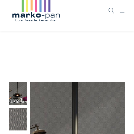
Metropolitan stories – 369261
Home
ASORTIMAN
Tapete i fototapete
/
/
/
Metropolitan stories – 369261