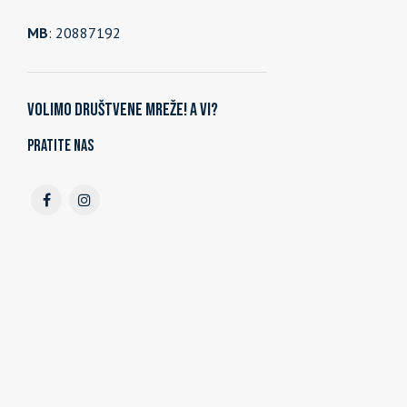
MB
: 20887192
Volimo društvene mreže! A vi?
Pratite nas