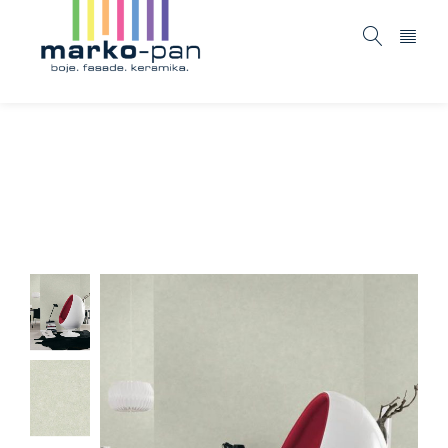
Neue Bude 2.0 – 362062
Home
ASORTIMAN
Tapete i fototapete
Neue
/
/
/
Bude 2.0 – 362062