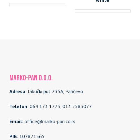
MARKO-PAN d.o.o.
Adresa
: Jabučki put 235A, Pančevo
Telefon
: 064 173 1773, 013 2583077
Email
: office@marko-pan.co.rs
PIB
: 107871565