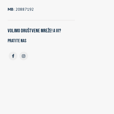
MB
: 20887192
Volimo društvene mreže! A vi?
Pratite nas