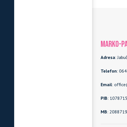
MARKO-PA
Adresa
: Jabu
Telefon
: 06
Email
: offic
PIB
: 107871
MB
: 208871