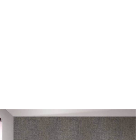
New ideas – 
Home
ASORTIMAN
Tapete i fototape
/
/