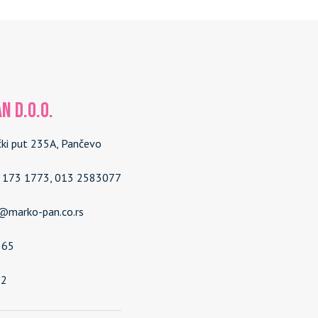
N d.o.o.
čki put 235A, Pančevo
4 173 1773, 013 2583077
e@marko-pan.co.rs
565
92