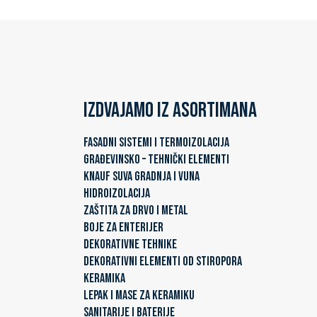
Izdvajamo iz asortimana
FASADNI SISTEMI I TERMOIZOLACIJA
GRAĐEVINSKO – TEHNIČKI ELEMENTI
KNAUF SUVA GRADNJA I VUNA
HIDROIZOLACIJA
ZAŠTITA ZA DRVO I METAL
BOJE ZA ENTERIJER
DEKORATIVNE TEHNIKE
DEKORATIVNI ELEMENTI OD STIROPORA
KERAMIKA
LEPAK I MASE ZA KERAMIKU
SANITARIJE I BATERIJE