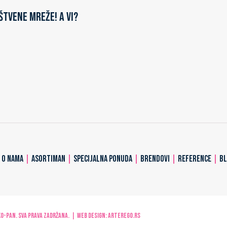
štvene mreže! A vi?
|
O NAMA
|
ASORTIMAN
|
SPECIJALNA PONUDA
|
BRENDOVI
|
REFERENCE
|
B
-PAN. Sva prava zadržana. | Web design:
ARTerEgo.rs