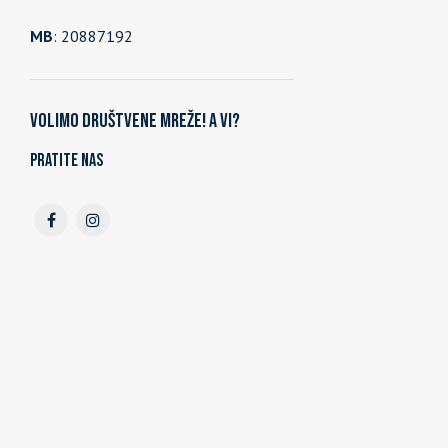
MB
: 20887192
Volimo društvene mreže! A vi?
Pratite nas