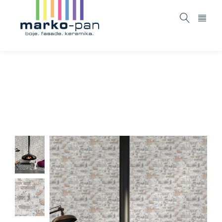
New ideas – 369292
Home
ASORTIMAN
Tapete i fototapete
New ideas
/
/
/
– 369292