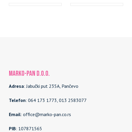
MARKO-PAN d.o.o.
Adresa
: Jabučki put 235A, Pančevo
Telefon
: 064 173 1773, 013 2583077
Email
: office@marko-pan.co.rs
PIB
: 107871565