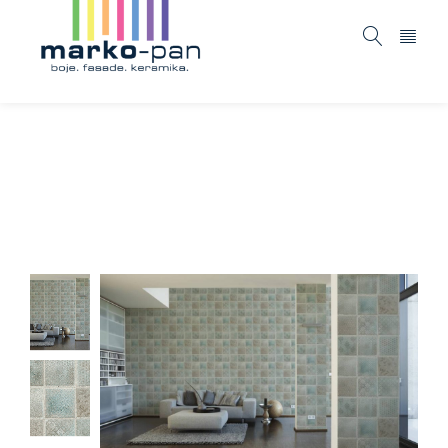
New ideas – 373881
Home
ASORTIMAN
Tapete i fototapete
New ideas
/
/
/
– 373881