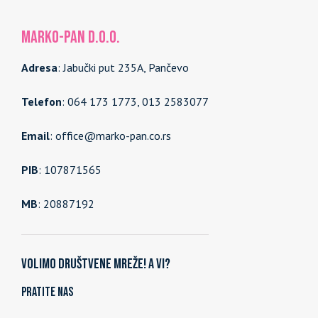
MARKO-PAN d.o.o.
Adresa
: Jabučki put 235A, Pančevo
Telefon
: 064 173 1773, 013 2583077
Email
: office@marko-pan.co.rs
PIB
: 107871565
MB
: 20887192
Volimo društvene mreže! A vi?
Pratite nas