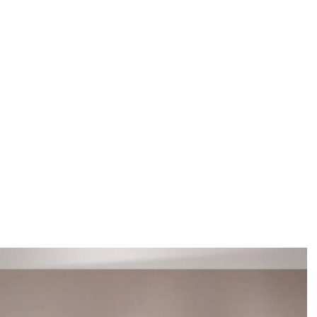
New life – 3
Home
ASORTIMAN
Tapete i fototap
/
/