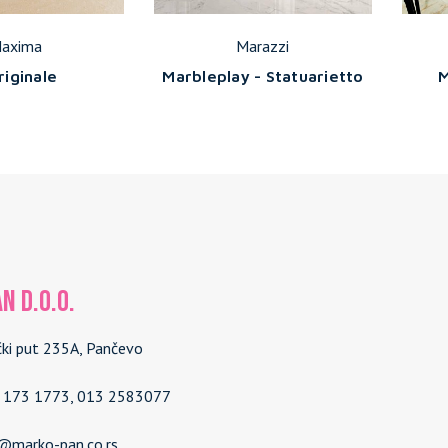
axima
Marazzi
riginale
Marbleplay - Statuarietto
M
N d.o.o.
čki put 235A, Pančevo
4 173 1773, 013 2583077
e@marko-pan.co.rs