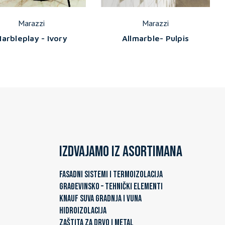
Marazzi
Marazzi
arbleplay - Ivory
Allmarble- Pulpis
Izdvajamo iz asortimana
FASADNI SISTEMI I TERMOIZOLACIJA
GRAĐEVINSKO – TEHNIČKI ELEMENTI
KNAUF SUVA GRADNJA I VUNA
HIDROIZOLACIJA
ZAŠTITA ZA DRVO I METAL