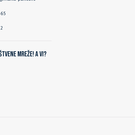
565
92
štvene mreže! A vi?