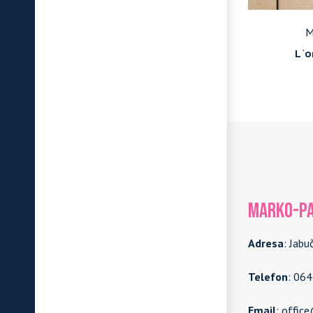
Candis
M
avertino
Perlescente
L`o
MARKO-PA
Adresa
: Jabu
Telefon
: 06
Email
: offic