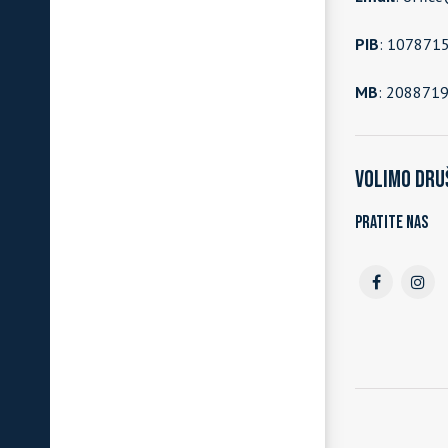
PIB
: 107871
MB
: 208871
Volimo dru
Pratite nas