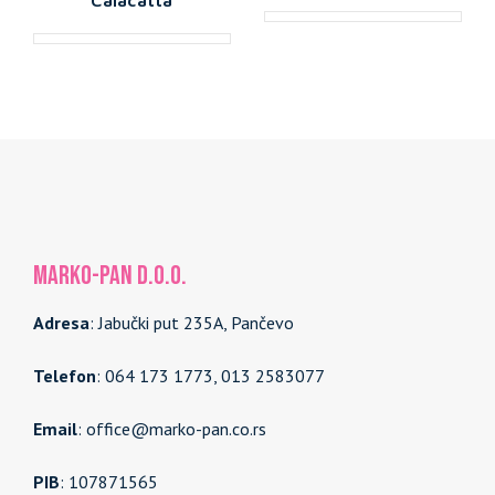
MARKO-PAN d.o.o.
Adresa
: Jabučki put 235A, Pančevo
Telefon
: 064 173 1773, 013 2583077
Email
: office@marko-pan.co.rs
PIB
: 107871565