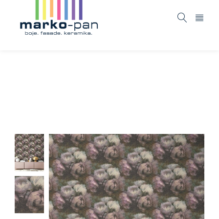
New walls – 373922
Home
ASORTIMAN
Tapete i fototapete
New
/
/
/
walls – 373922