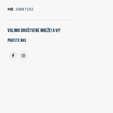
MB
: 20887192
Volimo društvene mreže! A vi?
Pratite nas