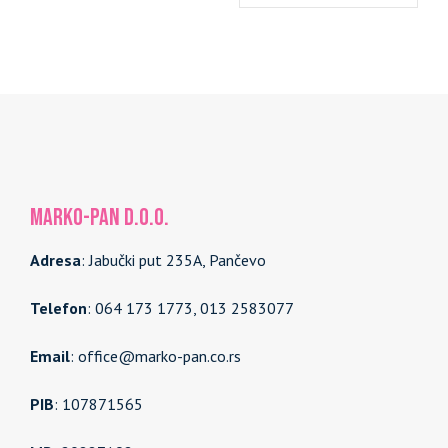
MARKO-PAN d.o.o.
Adresa
: Jabučki put 235A, Pančevo
Telefon
: 064 173 1773, 013 2583077
Email
: office@marko-pan.co.rs
PIB
: 107871565