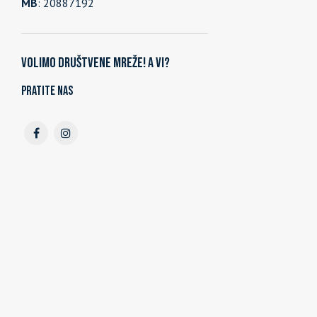
MB
: 20887192
Volimo društvene mreže! A vi?
Pratite nas