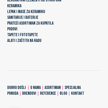
DEKORATIVNI ELEMENTI OD STIROPORA
KERAMIKA
LEPAK I MASE ZA KERAMIKU
SANITARIJE I BATERIJE
PRATEĆI ASORTIMAN ZA KUPATILA
PODOVI
TAPETE I FOTOTAPETE
ALATI I ZAŠTITA NA RADU
DOBRO DOŠLI
|
O NAMA
|
ASORTIMAN
|
SPECIJALNA
PONUDA
|
BRENDOVI
|
REFERENCE
|
BLOG
|
KONTAKT