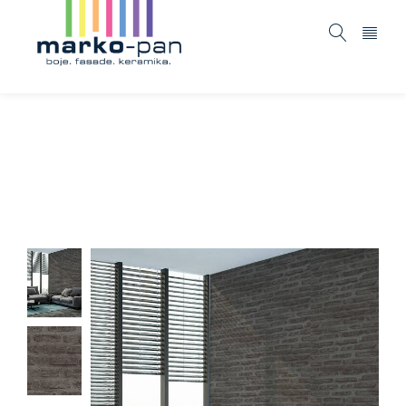
New walls – 374223
Home
ASORTIMAN
Tapete i fototapete
New
/
/
/
walls – 374223