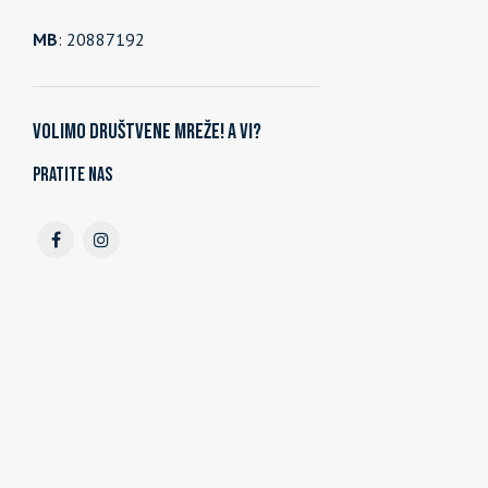
MB
: 20887192
Volimo društvene mreže! A vi?
Pratite nas