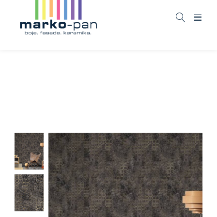
New walls – 374246
Home
ASORTIMAN
Tapete i fototapete
New
/
/
/
walls – 374246