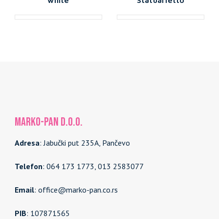
MARKO-PAN d.o.o.
Adresa
: Jabučki put 235A, Pančevo
Telefon
: 064 173 1773, 013 2583077
Email
: office@marko-pan.co.rs
PIB
: 107871565