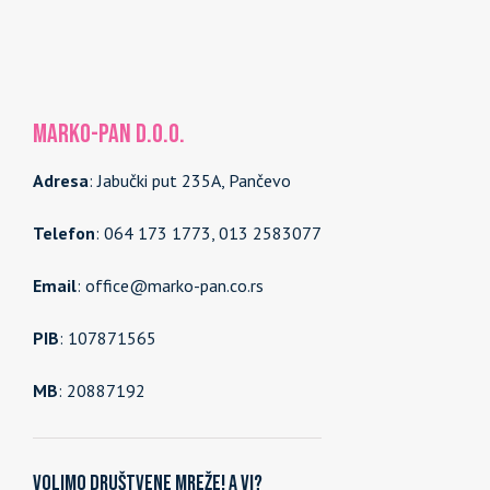
MARKO-PAN d.o.o.
Adresa
: Jabučki put 235A, Pančevo
Telefon
: 064 173 1773, 013 2583077
Email
: office@marko-pan.co.rs
PIB
: 107871565
MB
: 20887192
Volimo društvene mreže! A vi?