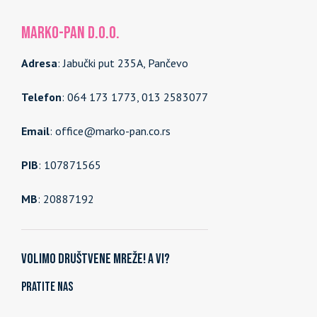
MARKO-PAN d.o.o.
Adresa
: Jabučki put 235A, Pančevo
Telefon
: 064 173 1773, 013 2583077
Email
: office@marko-pan.co.rs
PIB
: 107871565
MB
: 20887192
Volimo društvene mreže! A vi?
Pratite nas