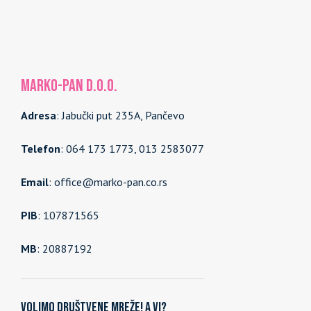
MARKO-PAN d.o.o.
Adresa
: Jabučki put 235A, Pančevo
Telefon
: 064 173 1773, 013 2583077
Email
: office@marko-pan.co.rs
PIB
: 107871565
MB
: 20887192
Volimo društvene mreže! A vi?