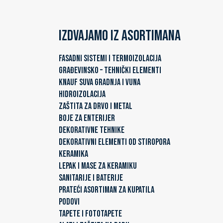
Izdvajamo iz asortimana
FASADNI SISTEMI I TERMOIZOLACIJA
GRAĐEVINSKO – TEHNIČKI ELEMENTI
KNAUF SUVA GRADNJA I VUNA
HIDROIZOLACIJA
ZAŠTITA ZA DRVO I METAL
BOJE ZA ENTERIJER
DEKORATIVNE TEHNIKE
DEKORATIVNI ELEMENTI OD STIROPORA
KERAMIKA
LEPAK I MASE ZA KERAMIKU
SANITARIJE I BATERIJE
PRATEĆI ASORTIMAN ZA KUPATILA
PODOVI
TAPETE I FOTOTAPETE