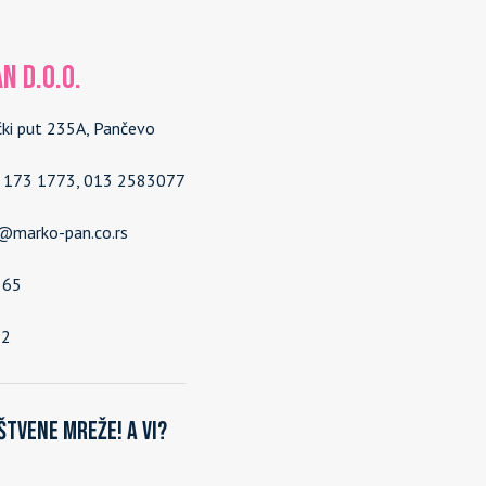
N d.o.o.
čki put 235A, Pančevo
4 173 1773, 013 2583077
e@marko-pan.co.rs
565
92
štvene mreže! A vi?