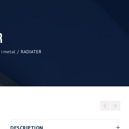
R
 i metal
RADIATER
/
DESCRIPTION