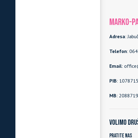
MARKO-PA
Adresa
: Jabu
Telefon
: 06
Email
: offic
PIB
: 107871
MB
: 208871
Volimo dru
Pratite nas