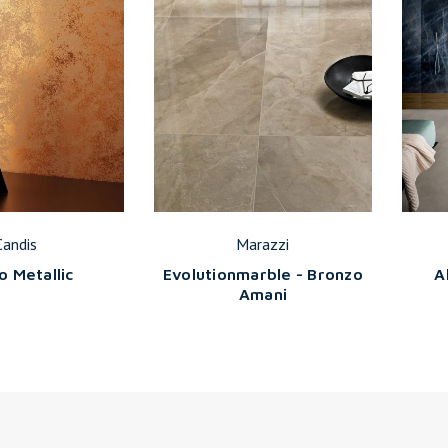
Candis
Marazzi
o Metallic
Evolutionmarble - Bronzo
A
Amani