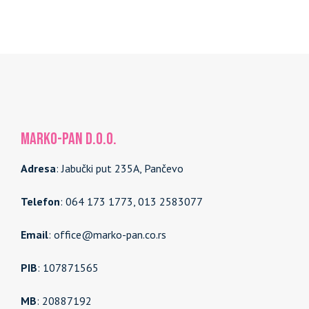
MARKO-PAN d.o.o.
Adresa
: Jabučki put 235A, Pančevo
Telefon
: 064 173 1773, 013 2583077
Email
: office@marko-pan.co.rs
PIB
: 107871565
MB
: 20887192