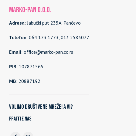
MARKO-PAN d.o.o.
Adresa
: Jabučki put 235A, Pančevo
Telefon
: 064 173 1773, 013 2583077
Email
: office@marko-pan.co.rs
PIB
: 107871565
MB
: 20887192
Volimo društvene mreže! A vi?
Pratite nas