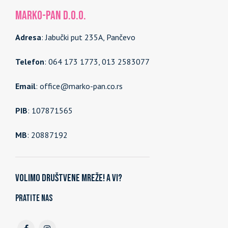
MARKO-PAN d.o.o.
Adresa
: Jabučki put 235A, Pančevo
Telefon
: 064 173 1773, 013 2583077
Email
: office@marko-pan.co.rs
PIB
: 107871565
MB
: 20887192
Volimo društvene mreže! A vi?
Pratite nas