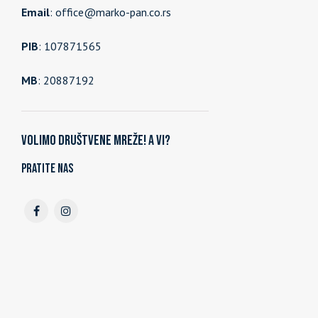
Email
: office@marko-pan.co.rs
PIB
: 107871565
MB
: 20887192
Volimo društvene mreže! A vi?
Pratite nas