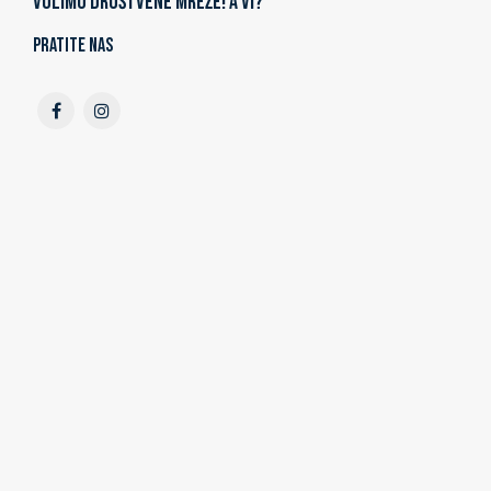
Volimo društvene mreže! A vi?
Pratite nas