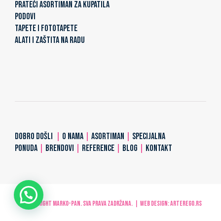
PRATEĆI ASORTIMAN ZA KUPATILA
PODOVI
TAPETE I FOTOTAPETE
ALATI I ZAŠTITA NA RADU
DOBRO DOŠLI
|
O NAMA
|
ASORTIMAN
|
SPECIJALNA
PONUDA
|
BRENDOVI
|
REFERENCE
|
BLOG
|
KONTAKT
Imate pitanje?
© Copyright MARKO-PAN. Sva prava zadržana. | Web design:
ARTerEgo.rs