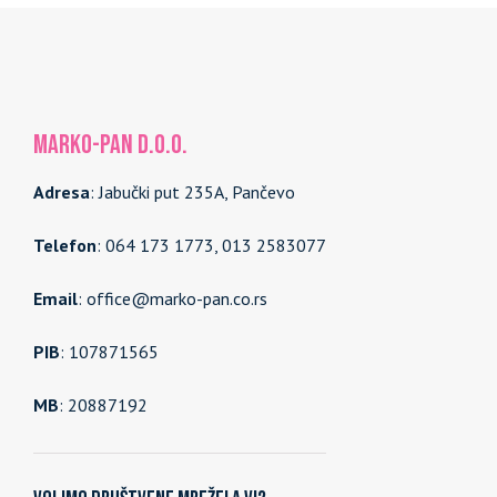
MARKO-PAN d.o.o.
Adresa
: Jabučki put 235A, Pančevo
Telefon
: 064 173 1773, 013 2583077
Email
: office@marko-pan.co.rs
PIB
: 107871565
MB
: 20887192