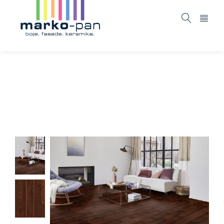
RUMBA – Jasen Cave
Home
ASORTIMAN
Podovi
RUMBA – Jasen Cave
/
/
/