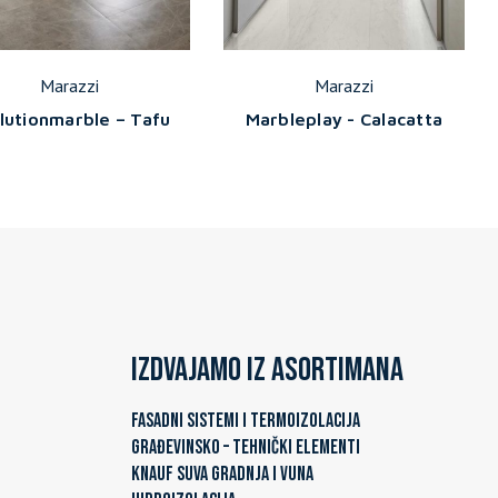
Marazzi
Marazzi
lutionmarble – Tafu
Marbleplay - Calacatta
Izdvajamo iz asortimana
FASADNI SISTEMI I TERMOIZOLACIJA
GRAĐEVINSKO – TEHNIČKI ELEMENTI
KNAUF SUVA GRADNJA I VUNA