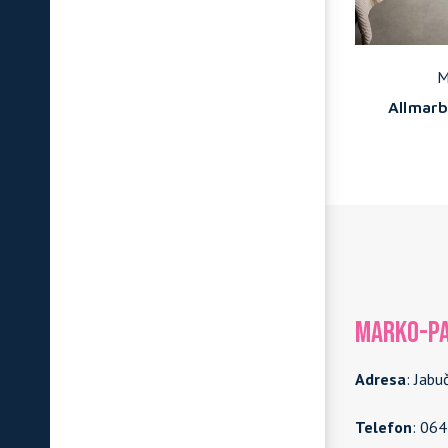
Marazzi
M
periale
Marbleplay - Travertino
Allmarb
MARKO-PA
Adresa
: Jabu
Telefon
: 06