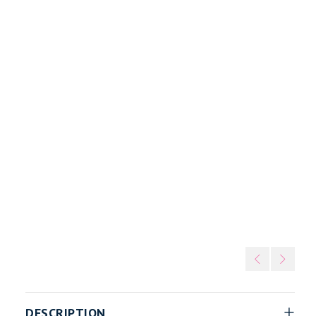
rah
 parket
SALSA – Orah
/
DESCRIPTION