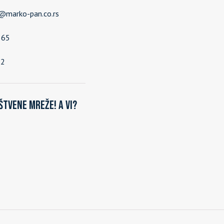
e@marko-pan.co.rs
565
92
štvene mreže! A vi?