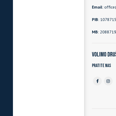
Email
: offic
PIB
: 107871
MB
: 208871
Volimo dru
Pratite nas