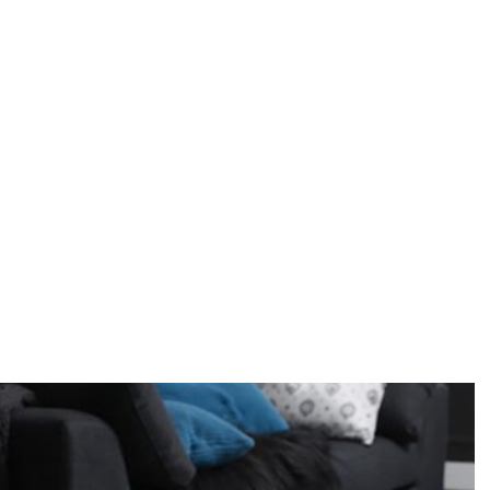
SALSA – O
Home
ASORTIMAN
Podovi
Tarkett
/
/
/