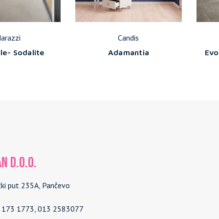
arazzi
Candis
le- Sodalite
Adamantia
Evo
N d.o.o.
čki put 235A, Pančevo
4 173 1773, 013 2583077