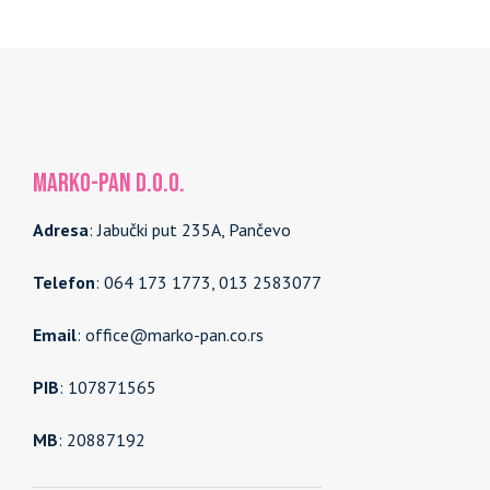
MARKO-PAN d.o.o.
Adresa
: Jabučki put 235A, Pančevo
Telefon
: 064 173 1773, 013 2583077
Email
: office@marko-pan.co.rs
PIB
: 107871565
MB
: 20887192