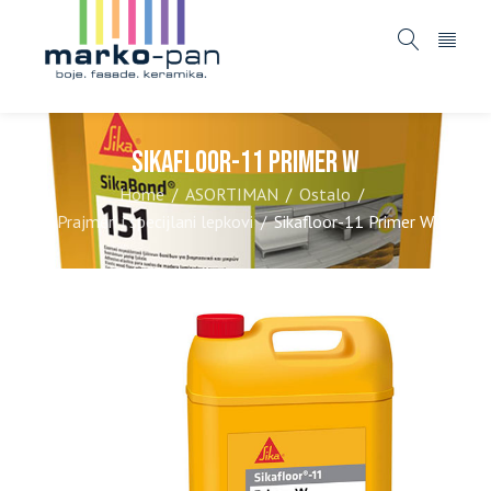
Sikafloor-11 Primer W
Home
ASORTIMAN
Ostalo
/
/
/
Prajmeri i specijlani lepkovi
Sikafloor-11 Primer W
/