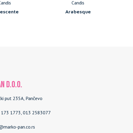
Candis
Candis
lescente
Arabesque
N d.o.o.
čki put 235A, Pančevo
4 173 1773, 013 2583077
e@marko-pan.co.rs