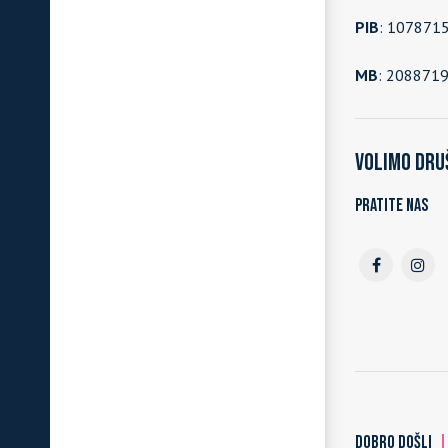
PIB
: 107871
MB
: 208871
Volimo dru
Pratite nas
DOBRO DOŠLI