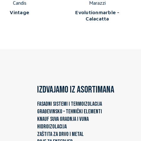
Candis
Marazzi
Vintage
Evolutionmarble -
Calacatta
Izdvajamo iz asortimana
FASADNI SISTEMI I TERMOIZOLACIJA
GRAĐEVINSKO – TEHNIČKI ELEMENTI
KNAUF SUVA GRADNJA I VUNA
HIDROIZOLACIJA
ZAŠTITA ZA DRVO I METAL