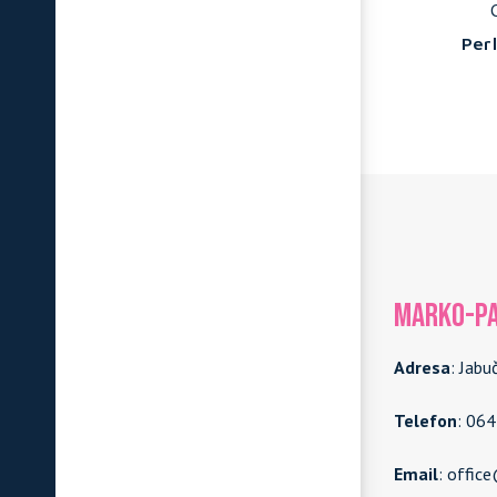
Marazzi
ia
Marbleplay - Ivory
Per
MARKO-PA
Adresa
: Jabu
Telefon
: 06
Email
: offic