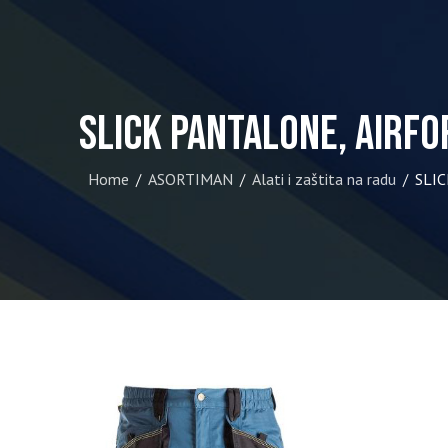
SLICK pantalone, AIRF
Home
ASORTIMAN
Alati i zaštita na radu
SLIC
/
/
/