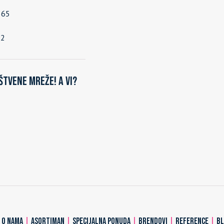
565
92
štvene mreže! A vi?
|
O NAMA
|
ASORTIMAN
|
SPECIJALNA PONUDA
|
BRENDOVI
|
REFERENCE
|
B