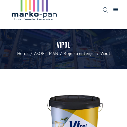
Vipol
Home
ASORTIMAN
Boje za enterijer
Vipol
/
/
/