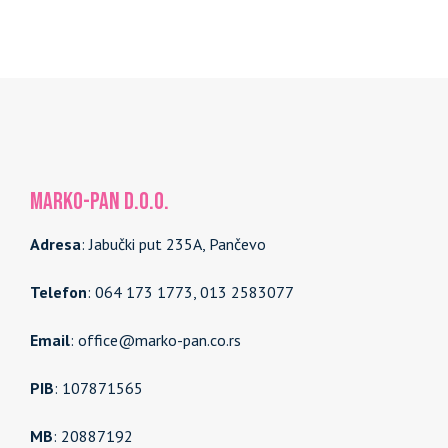
MARKO-PAN d.o.o.
Adresa
: Jabučki put 235A, Pančevo
Telefon
: 064 173 1773, 013 2583077
Email
: office@marko-pan.co.rs
PIB
: 107871565
MB
: 20887192