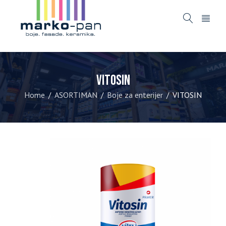
VITOSIN
Home
ASORTIMAN
Boje za enterijer
VITOSIN
/
/
/