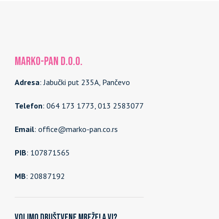
MARKO-PAN d.o.o.
Adresa
: Jabučki put 235A, Pančevo
Telefon
: 064 173 1773, 013 2583077
Email
: office@marko-pan.co.rs
PIB
: 107871565
MB
: 20887192
Volimo društvene mreže! A vi?