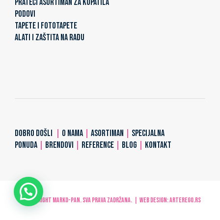
PRATEĆI ASORTIMAN ZA KUPATILA
PODOVI
TAPETE I FOTOTAPETE
ALATI I ZAŠTITA NA RADU
DOBRO DOŠLI
|
O NAMA
|
ASORTIMAN
|
SPECIJALNA
PONUDA
|
BRENDOVI
|
REFERENCE
|
BLOG
|
KONTAKT
© Copyright MARKO-PAN. Sva prava zadržana. | Web design:
ARTerEgo.rs