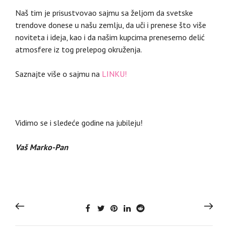
Naš tim je prisustvovao sajmu sa željom da svetske
trendove donese u našu zemlju, da uči i prenese što više
noviteta i ideja, kao i da našim kupcima prenesemo delić
atmosfere iz tog prelepog okruženja.
Saznajte više o sajmu na
LINKU!
Vidimo se i sledeće godine na jubileju!
Vaš Marko-Pan