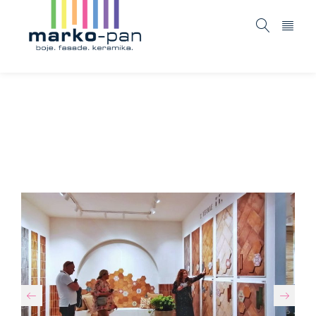
Dobro došli
Blog
Cersaie
/
/