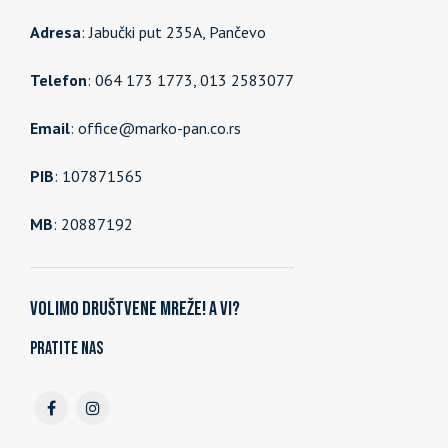
Adresa
: Jabučki put 235A, Pančevo
Telefon
: 064 173 1773, 013 2583077
Email
: office@marko-pan.co.rs
PIB
: 107871565
MB
: 20887192
Volimo društvene mreže! A vi?
Pratite nas