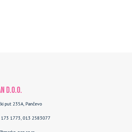
N d.o.o.
čki put 235A, Pančevo
4 173 1773, 013 2583077