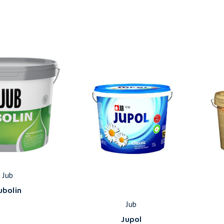
Jub
ubolin
Jub
Jupol