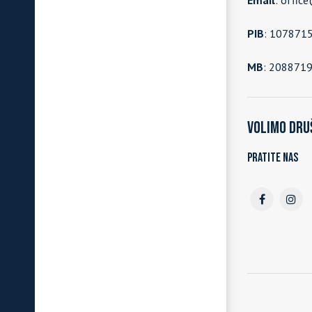
Email
: offic
PIB
: 107871
MB
: 208871
Volimo dru
Pratite nas