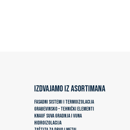
Izdvajamo iz asortimana
FASADNI SISTEMI I TERMOIZOLACIJA
GRAĐEVINSKO – TEHNIČKI ELEMENTI
KNAUF SUVA GRADNJA I VUNA
HIDROIZOLACIJA
ZAŠTITA ZA DRVO I METAL