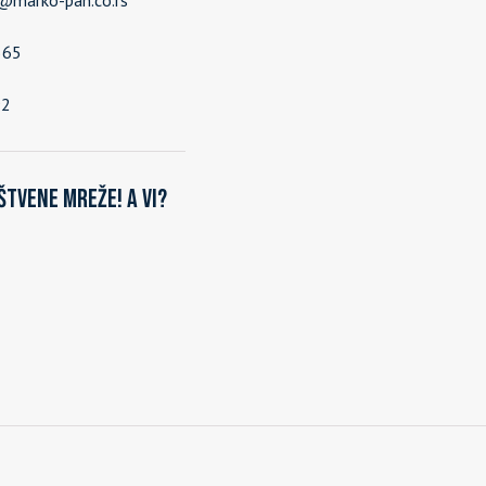
e@marko-pan.co.rs
565
92
štvene mreže! A vi?