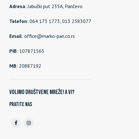
Adresa
: Jabučki put 235A, Pančevo
Telefon
: 064 173 1773, 013 2583077
Email
: office@marko-pan.co.rs
PIB
: 107871565
MB
: 20887192
Volimo društvene mreže! A vi?
Pratite nas