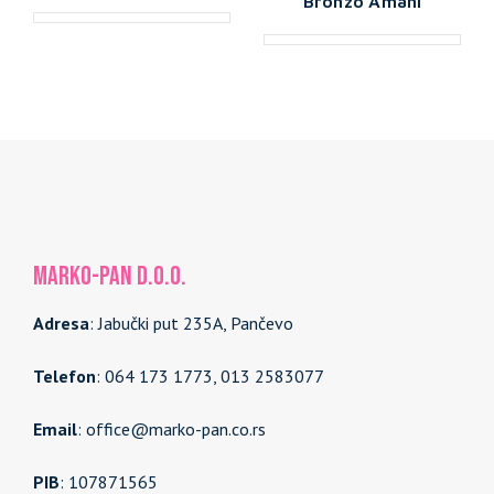
Bronzo Amani
MARKO-PAN d.o.o.
Adresa
: Jabučki put 235A, Pančevo
Telefon
: 064 173 1773, 013 2583077
Email
: office@marko-pan.co.rs
PIB
: 107871565