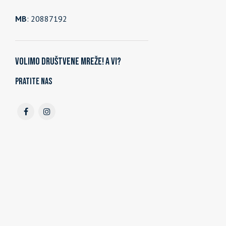
MB
: 20887192
Volimo društvene mreže! A vi?
Pratite nas